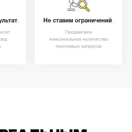
ультат
Не ставим ограничений
ьтат
Продвигаем
ред
максимальное количество
.
поисковых запросов