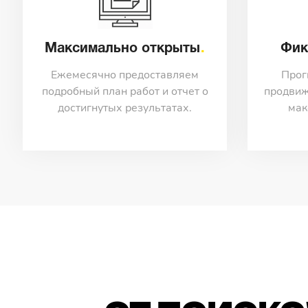
Максимально открыты
Фик
Ежемесячно предоставляем
Прог
подробный план работ и отчет о
продвиж
достигнутых результатах.
мак