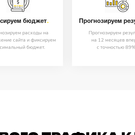
сируем бюджет
Прогнозируем рез
нозируем расходы на
Прогнозируем резул
ение сайта и фиксируем
на 12 месяцев впе
симальный бюджет.
с точностью 89%