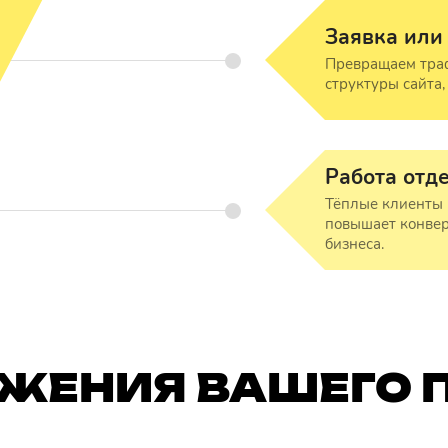
Заявка или
Превращаем траф
структуры сайта
Работа отд
Тёплые клиенты 
повышает конвер
бизнеса.
ЖЕНИЯ ВАШЕГО 