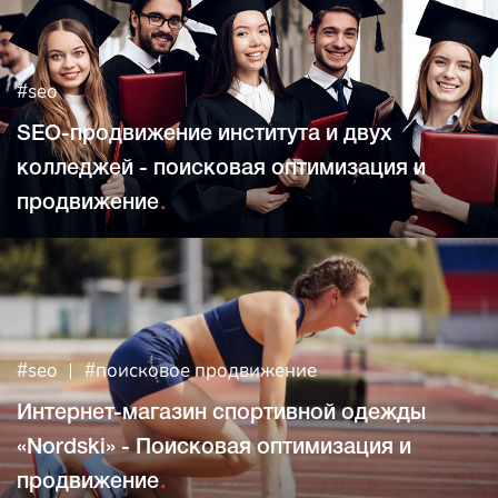
#seo
SEO-продвижение института и двух
колледжей - поисковая оптимизация и
продвижение
#seo
#поисковое продвижение
Интернет-магазин спортивной одежды
«Nordski» - Поисковая оптимизация и
продвижение