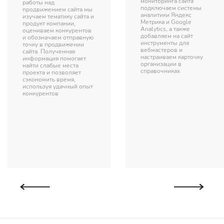
мониторинга сайта
работы над
подключаем системы
продвижением сайта мы
аналитики Яндекс
изучаем тематику сайта и
Метрика и Google
продукт компании,
Analytics, а также
оцениваем конкурентов
добавляем на сайт
и обозначаем отправную
инструменты для
точку в продвижении
вебмастеров и
сайта. Полученная
настраиваем карточку
информация помогает
организации в
найти слабые места
справочниках
проекта и позволяет
сэкономить время,
используя удачный опыт
конкурентов