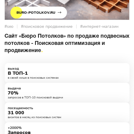
BURO-POTOLKOV.RU
#seo
#поисковое продвижение
#интернет-магазин
Сайт «Бюро Потолков» по продаже подвесных
потолков - Поисковая оптимизация и
продвижение
выход
В ТОП-1
в своей нише в поисковых системах
выдача
70%
запросов в ТОП-10 поисковой выдачи
посещаемость
31 000
визитов в месяц из поисковых систем
+2000%
Запросов