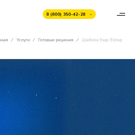
8 (800) 350-42-28
вная
/
Услуги
/
Готовые решения
/
Шаблон Ewp: Eshop