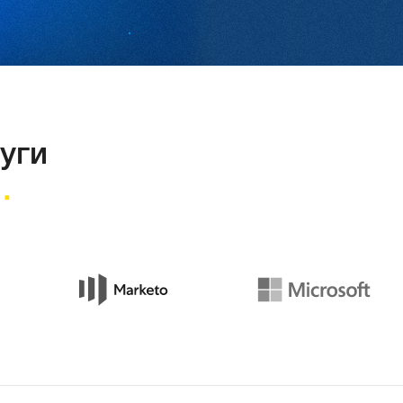
уги
и