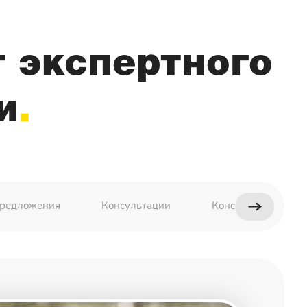
т экспертного
и
редложения
Консультации
Консультации 1