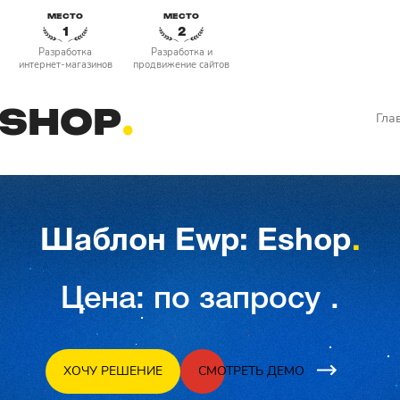
МЕСТО
МЕСТО
1
2
Разработка
Разработка и
интернет-магазинов
продвижение сайтов
ESHOP
Гла
Шаблон Ewp: Eshop
Цена: по запросу
ХОЧУ РЕШЕНИЕ
СМОТРЕТЬ ДЕМО