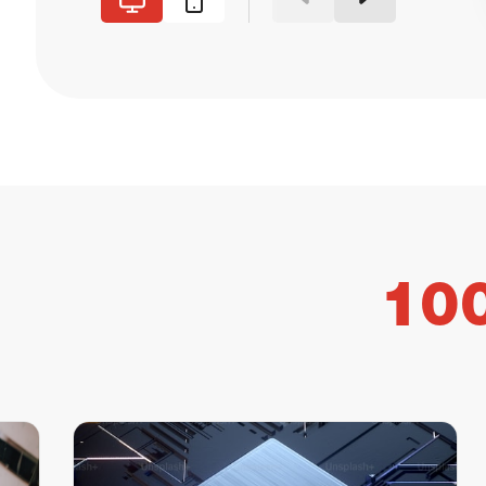
Доп 2
Текст до 2 рыба быба рыба
1
10