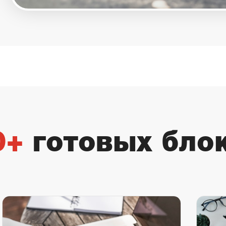
0+
готовых бло