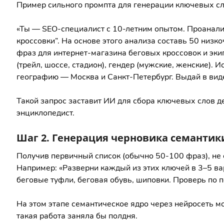
Пример сильного промпта для генерации ключевых сл
«Ты — SEO-специалист с 10-летним опытом. Проанали
кроссовки”. На основе этого анализа составь 50 низ
фраз для интернет-магазина беговых кроссовок и экипи
(трейл, шоссе, стадион), гендер (мужские, женские).
географию — Москва и Санкт-Петербург. Выдай в виде
Такой запрос заставит ИИ для сбора ключевых слов де
энциклопедист.
Шаг 2. Генерация черновика семантик
Получив первичный список (обычно 50-100 фраз), не 
Например: «Разверни каждый из этих ключей в 3–5 в
беговые туфли, беговая обувь, шиповки. Проверь по п
На этом этапе семантическое ядро через нейросеть м
такая работа заняла бы полдня.