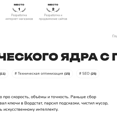
МЕСТО
МЕСТО
1
2
Разработка
Разработка и
интернет-магазинов
продвижение сайтов
Гл
ЧЕСКОГО ЯДРА С
# Техническая оптимизация
# SEO
(11)
(15)
(25)
то про скорость, объёмы и точность. Раньше сбор
ал ключи в Вордстат, парсил подсказки, чистил мусор,
ь искусственному интеллекту.