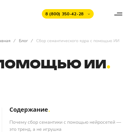
8 (800) 350-42-28
авная
/
Блог
/
Сбор семантического ядра с помощью ИИ
 ПОМОЩЬЮ ИИ
Содержание
Почему сбор семантики с помощью нейросетей —
это тренд, а не игрушка