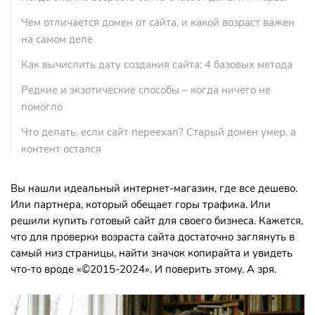
Чем отличается домен от сайта, и какой возраст важен
на самом деле
Как вычислить дату создания сайта: 4 базовых метода
Редкие и экзотические способы – когда ничего не
помогло
Что делать, если сайт переехал? Старый домен умер, а
контент остался
Вы нашли идеальный интернет-магазин, где все дешево.
Или партнера, который обещает горы трафика. Или
решили купить готовый сайт для своего бизнеса. Кажется,
что для проверки возраста сайта достаточно заглянуть в
самый низ страницы, найти значок копирайта и увидеть
что-то вроде «©2015-2024». И поверить этому. А зря.