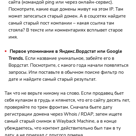
сайта (командой ping или через онлайн-сервис).
Посмотрите, какие еще домены живут на этом IP. Там
может затесаться старый домен. А в соцсетях найдите
самый старый пост компании – какая ссылка там
стояла? В тексте или комментариях всплывет старое
имя.
Первое упоминание в Яндекс.Вордстат или Google
Trends.
Если название уникальное, забейте его в
Вордстат. Посмотрите, с какого года начали появляться
запросы. Или поставьте в обычном поиске фильтр по
дате и найдите самый старый результат.
Так что не верьте никому на слово. Если продавец бьет
себя кулаком в грудь и клянется, что его сайту десять лет,
проверяйте по трем фронтам. Сначала бьете дату
регистрации домена через Whois / RDAP, затем ищете
самый старый снимок в Wayback Machine, а в конце
убеждаетесь, что контент действительно был там в ту
дату, а не приехал с другого домена.